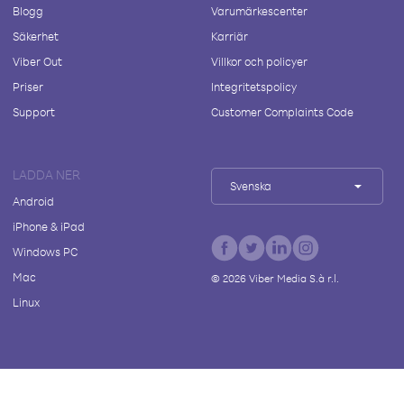
Blogg
Varumärkescenter
Säkerhet
Karriär
Viber Out
Villkor och policyer
Priser
Integritetspolicy
Support
Customer Complaints Code
LADDA NER
Svenska
Android
iPhone & iPad
Windows PC
Mac
©
2026
Viber Media S.à r.l.
Linux