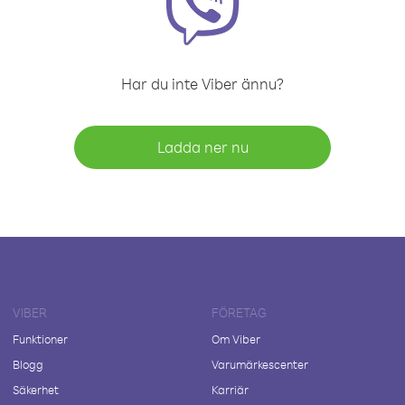
Har du inte Viber ännu?
Ladda ner nu
VIBER
FÖRETAG
Funktioner
Om Viber
Blogg
Varumärkescenter
Säkerhet
Karriär