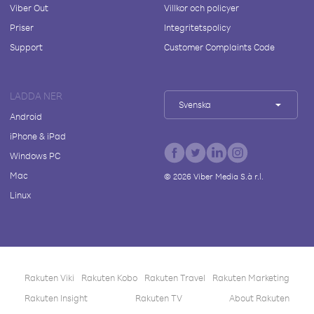
Viber Out
Villkor och policyer
Priser
Integritetspolicy
Support
Customer Complaints Code
LADDA NER
Svenska
Android
iPhone & iPad
Windows PC
Mac
©
2026
Viber Media S.à r.l.
Linux
Rakuten Viki
Rakuten Kobo
Rakuten Travel
Rakuten Marketing
Rakuten Insight
Rakuten TV
About Rakuten