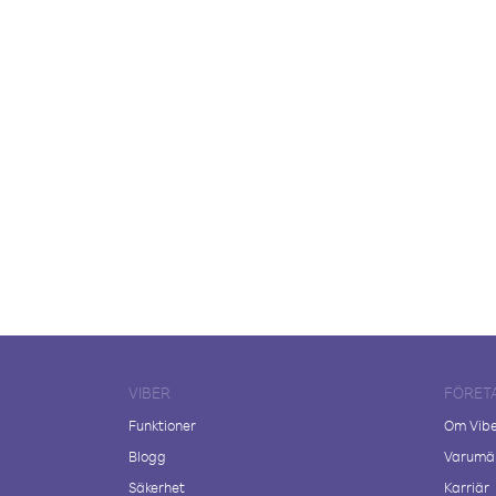
VIBER
FÖRET
Funktioner
Om Vib
Blogg
Varumär
Säkerhet
Karriär