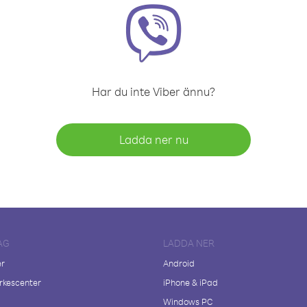
Har du inte Viber ännu?
Ladda ner nu
AG
LADDA NER
er
Android
kescenter
iPhone & iPad
Windows PC