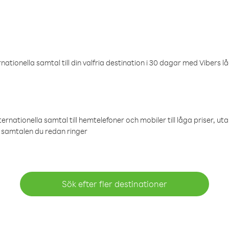
ationella samtal till din valfria destination i 30 dagar med Vibers lå
ternationella samtal till hemtelefoner och mobiler till låga priser, ut
samtalen du redan ringer
Sök efter fler destinationer