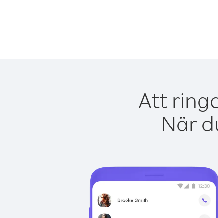
Att ring
När du