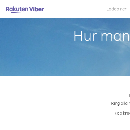
Ladda ner
Hur man 
Ring alla 
Köp kred