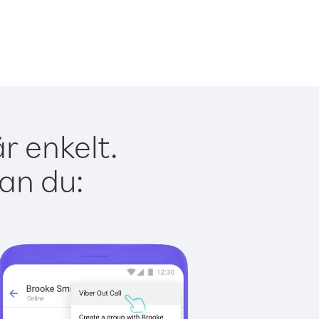
r enkelt.
kan du: