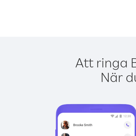
Att ringa
När du