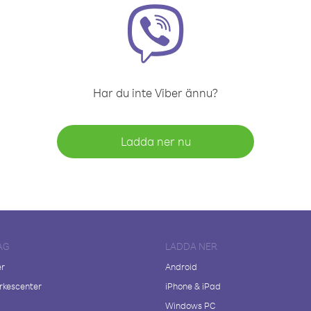
Har du inte Viber ännu?
Ladda ner nu
AG
LADDA NER
er
Android
kescenter
iPhone & iPad
Windows PC