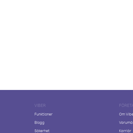
VIBER
FÖRET
Funktioner
Om Vib
Blogg
Varumär
Säkerhet
Karriär