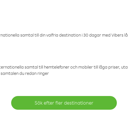
ationella samtal till din valfria destination i 30 dagar med Vibers lå
ternationella samtal till hemtelefoner och mobiler till låga priser, ut
samtalen du redan ringer
Sök efter fler destinationer