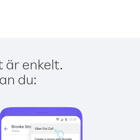
är enkelt.
kan du: