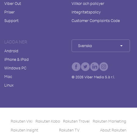
Viber Out
Villkor och policyer
Priser
Integritetspolicy
Support
Customer Complaints Code
LADDA NER
Svenska
Android
iPhone & iPad
Windows PC
Mac
©
2026
Viber Media S.à r.l.
Linux
Rakuten Viki
Rakuten Kobo
Rakuten Travel
Rakuten Marketing
Rakuten Insight
Rakuten TV
About Rakuten