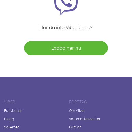
Har du inte Viber ännu?
Ladda ner nu
VIBER
FÖRETAG
Funktioner
Om Viber
Blogg
Varumärkescenter
Säkerhet
Karriär