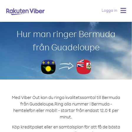
Logga in
Togg
navig
Hur man ringer Bermuda
från Guadeloupe
Med Viber Out kan du ringa kvalitetssamtal till Bermuda
från Guadeloupe.
Ring alla nummer i Bermuda -
hemtelefon eller mobil! - startar från endast 12.0 ¢ per
minut.
Köp kreditpaket eller en samtalsplan för att få de bästa