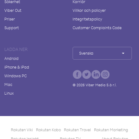
Säkerhet
Karriär
Viber Out
Villkor och policyer
Priser
Integritetspolicy
Support
Customer Complaints Code
LADDA NER
Svenska
Android
iPhone & iPad
Windows PC
Mac
©
2026
Viber Media S.à r.l.
Linux
Rakuten Viki
Rakuten Kobo
Rakuten Travel
Rakuten Marketing
Rakuten Insight
Rakuten TV
About Rakuten