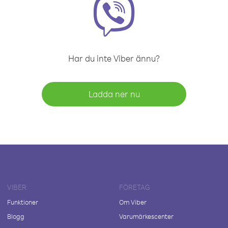
Har du inte Viber ännu?
Ladda ner nu
VIBER
FÖRETAG
Funktioner
Om Viber
Blogg
Varumärkescenter