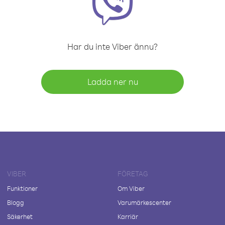
Har du inte Viber ännu?
Ladda ner nu
VIBER
FÖRETAG
Funktioner
Om Viber
Blogg
Varumärkescenter
Säkerhet
Karriär