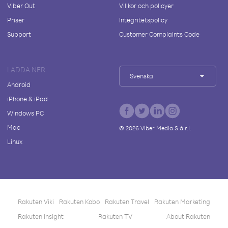
Viber Out
Villkor och policyer
Priser
Integritetspolicy
Support
Customer Complaints Code
LADDA NER
Svenska
Android
iPhone & iPad
Windows PC
Mac
©
2026
Viber Media S.à r.l.
Linux
Rakuten Viki
Rakuten Kobo
Rakuten Travel
Rakuten Marketing
Rakuten Insight
Rakuten TV
About Rakuten