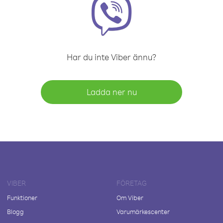
Har du inte Viber ännu?
Ladda ner nu
VIBER
FÖRETAG
Funktioner
Om Viber
Blogg
Varumärkescenter