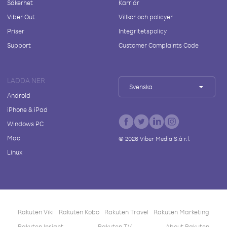
Säkerhet
Karriär
Viber Out
Villkor och policyer
Priser
Integritetspolicy
Support
Customer Complaints Code
LADDA NER
Svenska
Android
iPhone & iPad
Windows PC
Mac
©
2026
Viber Media S.à r.l.
Linux
Rakuten Viki
Rakuten Kobo
Rakuten Travel
Rakuten Marketing
Rakuten Insight
Rakuten TV
About Rakuten