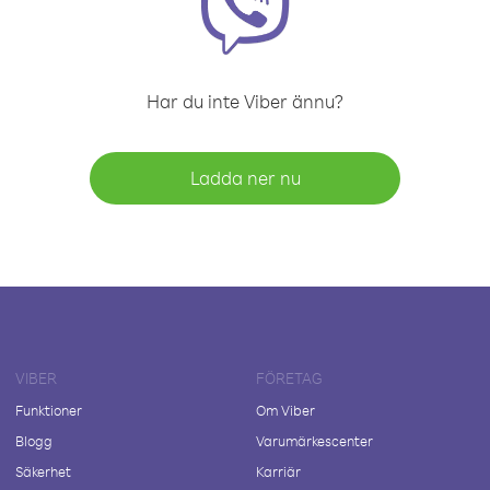
Har du inte Viber ännu?
Ladda ner nu
VIBER
FÖRETAG
Funktioner
Om Viber
Blogg
Varumärkescenter
Säkerhet
Karriär