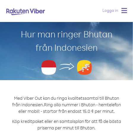
Logga in
Togg
navig
Hur man ringer Bhutan
från Indonesien
Med Viber Out kan du ringa kvalitetssamtal till Bhutan
från Indonesien.
Ring alla nummer i Bhutan - hemtelefon
eller mobil! - startar från endast 15.0 ¢ per minut.
Köp kreditpaket eller en samtalsplan för att få de bästa
priserna per minut till Bhutan.