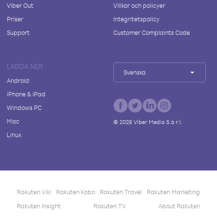
Viber Out
Villkor och policyer
Priser
Integritetspolicy
Support
Customer Complaints Code
LADDA NER
Svenska
Android
iPhone & iPad
Windows PC
Mac
©
2026
Viber Media S.à r.l.
Linux
Rakuten Viki
Rakuten Kobo
Rakuten Travel
Rakuten Marketing
Rakuten Insight
Rakuten TV
About Rakuten