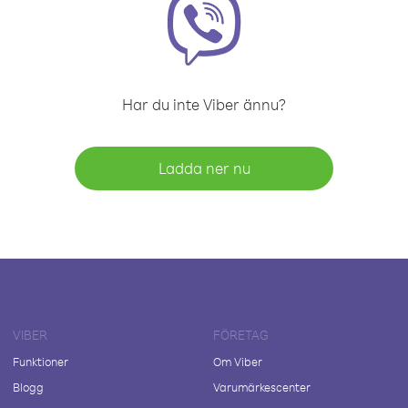
Har du inte Viber ännu?
Ladda ner nu
VIBER
FÖRETAG
Funktioner
Om Viber
Blogg
Varumärkescenter