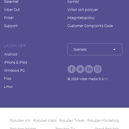
Säkerhet
Karriär
Viber Out
Villkor och policyer
Priser
Integritetspolicy
Support
Customer Complaints Code
LADDA NER
Svenska
Android
iPhone & iPad
Windows PC
Mac
©
2026
Viber Media S.à r.l.
Linux
Rakuten Viki
Rakuten Kobo
Rakuten Travel
Rakuten Marketing
Rakuten Insight
Rakuten TV
About Rakuten