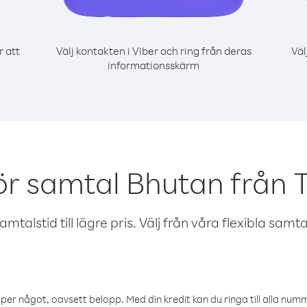
r att
Välj kontakten i Viber och ring från deras
Väl
informationsskärm
ör samtal Bhutan från T
talstid till lägre pris. Välj från våra flexibla samtals
öper något, oavsett belopp. Med din kredit kan du ringa till alla numme