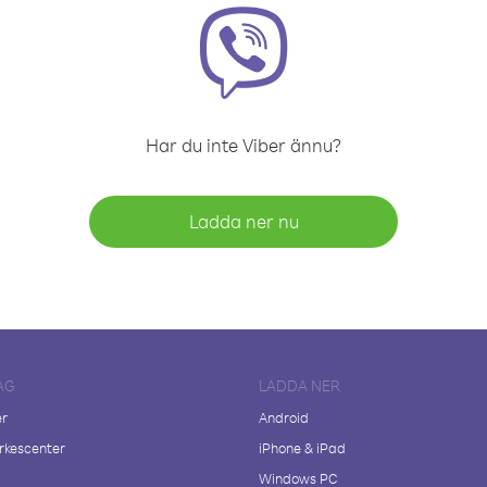
Har du inte Viber ännu?
Ladda ner nu
AG
LADDA NER
er
Android
kescenter
iPhone & iPad
Windows PC