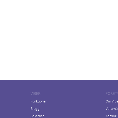
VIBER
FÖRET
Funktioner
Om Vib
Blogg
Varumär
Säkerhet
Karriär