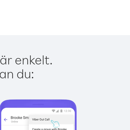
är enkelt.
kan du: