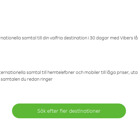
ationella samtal till din valfria destination i 30 dagar med Vibers lå
ternationella samtal till hemtelefoner och mobiler till låga priser, ut
samtalen du redan ringer
Sök efter fler destinationer