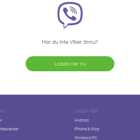
Har du inte Viber ännu?
Ladda ner nu
AG
LADDA NER
er
Android
kescenter
iPhone & iPad
Windows PC