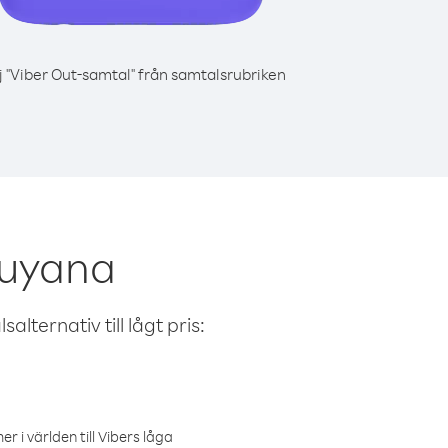
j "Viber Out-samtal" från samtalsrubriken
Guyana
alternativ till lågt pris:
r i världen till Vibers låga