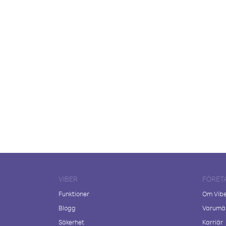
VIBER
FÖRET
Funktioner
Om Vib
Blogg
Varumär
Säkerhet
Karriär