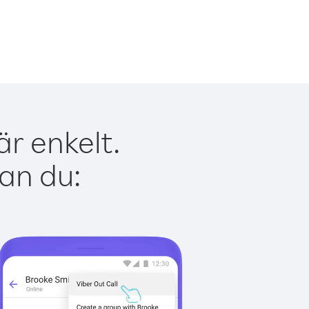
är enkelt.
kan du: