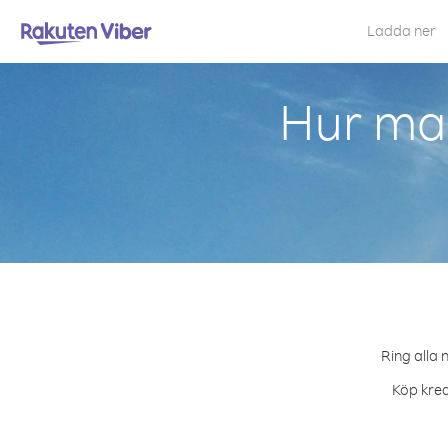
Ladda ner
Hur man
Ring alla 
Köp kred