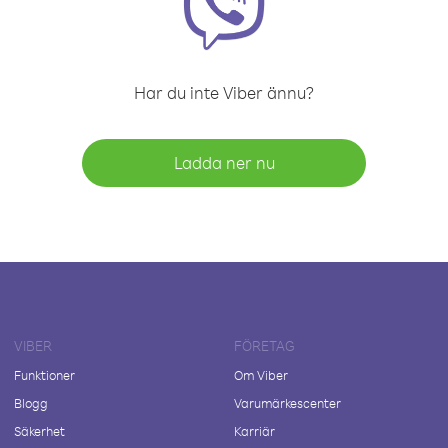
Har du inte Viber ännu?
Ladda ner nu
VIBER
FÖRETAG
Funktioner
Om Viber
Blogg
Varumärkescenter
Säkerhet
Karriär