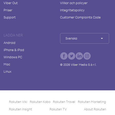
Viber Out
Villkor och policyer
Priser
Integritetspolicy
Support
Customer Complaints Code
LADDA NER
Svenska
Android
iPhone & iPad
Windows PC
Mac
©
2026
Viber Media S.à r.l.
Linux
Rakuten Viki
Rakuten Kobo
Rakuten Travel
Rakuten Marketing
Rakuten Insight
Rakuten TV
About Rakuten