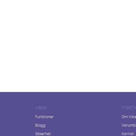
VIBER
FÖRET
Funktioner
Om Vib
Blogg
Varumär
Säkerhet
Karriär