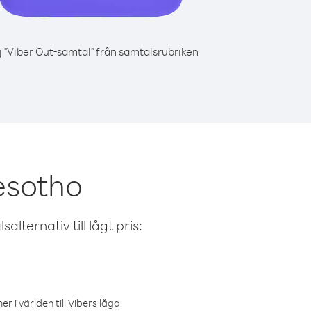
j "Viber Out-samtal" från samtalsrubriken
Lesotho
alternativ till lågt pris:
r i världen till Vibers låga