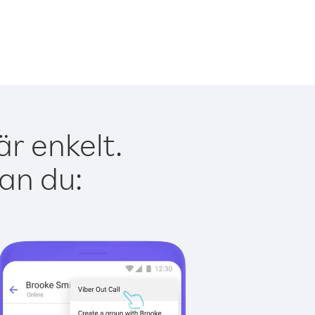
är enkelt.
kan du: