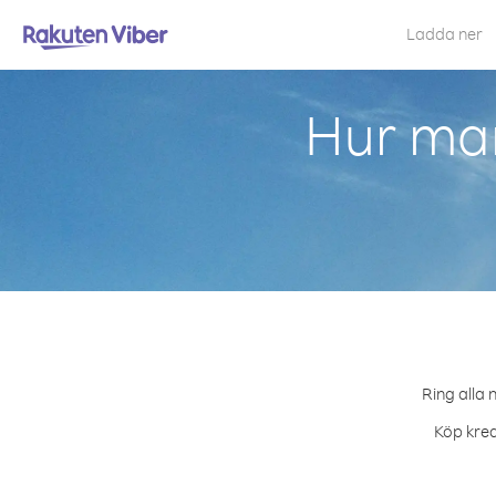
Ladda ner
Hur man
Ring alla 
Köp kred