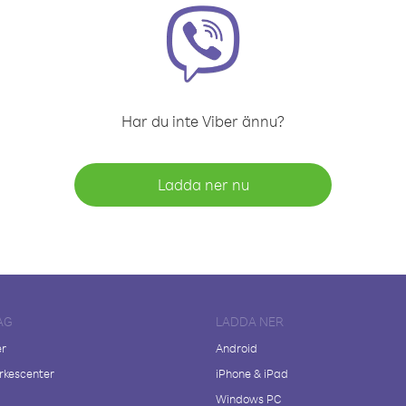
Har du inte Viber ännu?
Ladda ner nu
AG
LADDA NER
er
Android
kescenter
iPhone & iPad
Windows PC