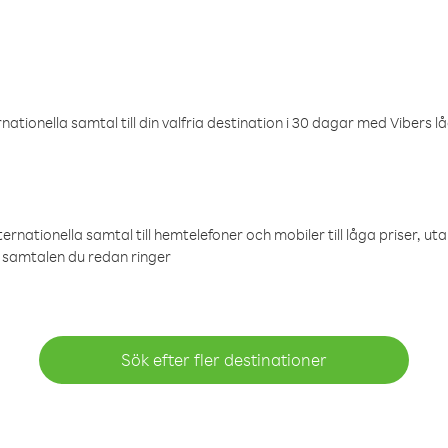
ationella samtal till din valfria destination i 30 dagar med Vibers lå
ternationella samtal till hemtelefoner och mobiler till låga priser, ut
samtalen du redan ringer
Sök efter fler destinationer