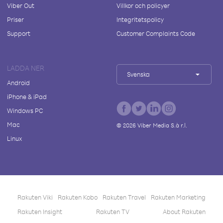
Viber Out
Villkor och policyer
Priser
Integritetspolicy
Support
Customer Complaints Code
LADDA NER
Svenska
Android
iPhone & iPad
Windows PC
Mac
©
2026
Viber Media S.à r.l.
Linux
Rakuten Viki
Rakuten Kobo
Rakuten Travel
Rakuten Marketing
Rakuten Insight
Rakuten TV
About Rakuten