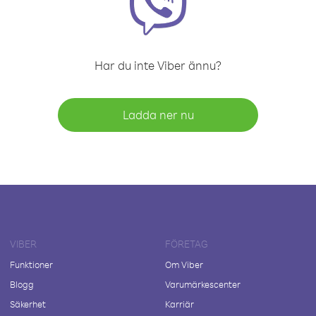
Har du inte Viber ännu?
Ladda ner nu
VIBER
FÖRETAG
Funktioner
Om Viber
Blogg
Varumärkescenter
Säkerhet
Karriär