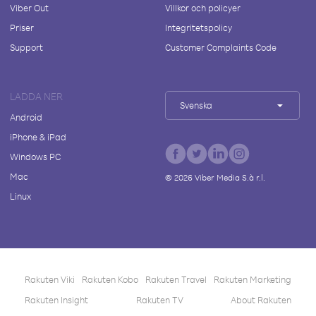
Viber Out
Villkor och policyer
Priser
Integritetspolicy
Support
Customer Complaints Code
LADDA NER
Svenska
Android
iPhone & iPad
Windows PC
Mac
©
2026
Viber Media S.à r.l.
Linux
Rakuten Viki
Rakuten Kobo
Rakuten Travel
Rakuten Marketing
Rakuten Insight
Rakuten TV
About Rakuten