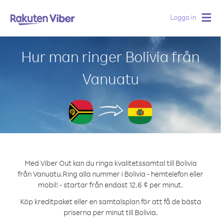
Logga in
Togg
navig
Hur man ringer Bolivia från
Vanuatu
Med Viber Out kan du ringa kvalitetssamtal till Bolivia
från Vanuatu.
Ring alla nummer i Bolivia - hemtelefon eller
mobil! - startar från endast 12.6 ¢ per minut.
Köp kreditpaket eller en samtalsplan för att få de bästa
priserna per minut till Bolivia.