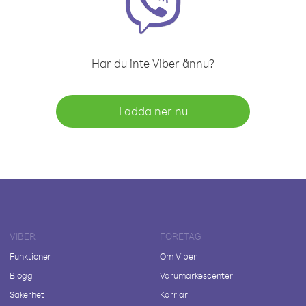
Har du inte Viber ännu?
Ladda ner nu
VIBER
FÖRETAG
Funktioner
Om Viber
Blogg
Varumärkescenter
Säkerhet
Karriär