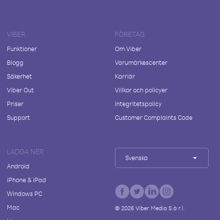
VIBER
FÖRETAG
Funktioner
Om Viber
Blogg
Varumärkescenter
Säkerhet
Karriär
Viber Out
Villkor och policyer
Priser
Integritetspolicy
Support
Customer Complaints Code
LADDA NER
Svenska
Android
iPhone & iPad
Windows PC
Mac
©
2026
Viber Media S.à r.l.