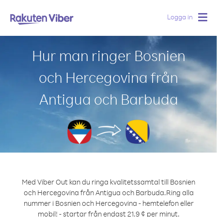
Logga in
Togg
navig
Hur man ringer Bosnien
och Hercegovina från
Antigua och Barbuda
Med Viber Out kan du ringa kvalitetssamtal till Bosnien
och Hercegovina från Antigua och Barbuda.
Ring alla
nummer i Bosnien och Hercegovina - hemtelefon eller
mobil! - startar från endast 21.9 ¢ per minut.