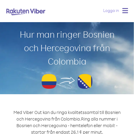
Logga in
Togg
navig
Hur man ringer Bosnien
och Hercegovina från
Colombia
Med Viber Out kan du ringa kvalitetssamtal till Bosnien
och Hercegovina från Colombia.
Ring alla nummer i
Bosnien och Hercegovina - hemtelefon eller mobil! -
startar från endast 26.1 ¢ per minut.