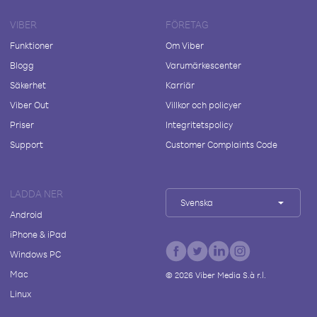
VIBER
FÖRETAG
Funktioner
Om Viber
Blogg
Varumärkescenter
Säkerhet
Karriär
Viber Out
Villkor och policyer
Priser
Integritetspolicy
Support
Customer Complaints Code
LADDA NER
Svenska
Android
iPhone & iPad
Windows PC
Mac
©
2026
Viber Media S.à r.l.
Linux