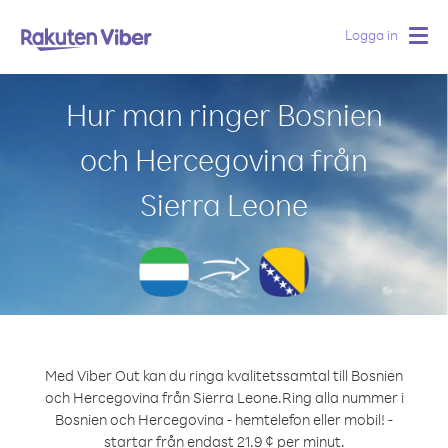
Logga in
Togg
navig
Hur man ringer Bosnien
och Hercegovina från
Sierra Leone
Med Viber Out kan du ringa kvalitetssamtal till Bosnien
och Hercegovina från Sierra Leone.
Ring alla nummer i
Bosnien och Hercegovina - hemtelefon eller mobil! -
startar från endast 21.9 ¢ per minut.