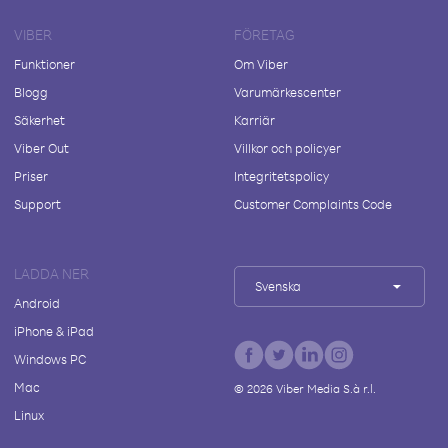
VIBER
FÖRETAG
Funktioner
Om Viber
Blogg
Varumärkescenter
Säkerhet
Karriär
Viber Out
Villkor och policyer
Priser
Integritetspolicy
Support
Customer Complaints Code
LADDA NER
Svenska
Android
iPhone & iPad
Windows PC
Mac
©
2026
Viber Media S.à r.l.
Linux