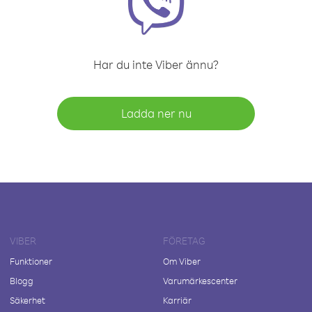
Har du inte Viber ännu?
Ladda ner nu
VIBER
FÖRETAG
Funktioner
Om Viber
Blogg
Varumärkescenter
Säkerhet
Karriär