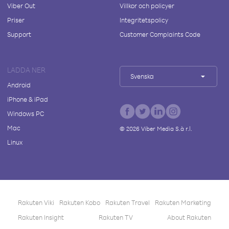
Viber Out
Villkor och policyer
Priser
Integritetspolicy
Support
Customer Complaints Code
LADDA NER
Svenska
Android
iPhone & iPad
Windows PC
Mac
©
2026
Viber Media S.à r.l.
Linux
Rakuten Viki
Rakuten Kobo
Rakuten Travel
Rakuten Marketing
Rakuten Insight
Rakuten TV
About Rakuten