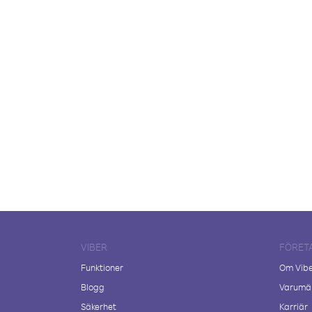
VIBER
FÖRET
Funktioner
Om Vib
Blogg
Varumär
Säkerhet
Karriär