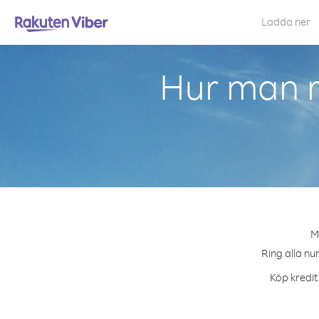
Ladda ner
Hur man r
M
Ring alla nu
Köp kredit