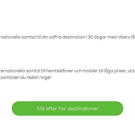
ationella samtal till din valfria destination i 30 dagar med Vibers lå
ternationella samtal till hemtelefoner och mobiler till låga priser, ut
samtalen du redan ringer
Sök efter fler destinationer