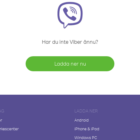
Har du inte Viber ännu?
Ladda ner nu
AG
LADDA NER
er
Android
kescenter
iPhone & iPad
Windows PC