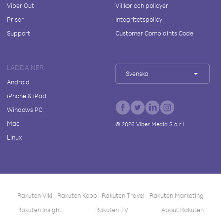
Viber Out
Villkor och policyer
Priser
Integritetspolicy
Support
Customer Complaints Code
LADDA NER
Svenska
Android
iPhone & iPad
Windows PC
Mac
©
2026
Viber Media S.à r.l.
Linux
Rakuten Viki
Rakuten Kobo
Rakuten Travel
Rakuten Marketing
Rakuten Insight
Rakuten TV
About Rakuten