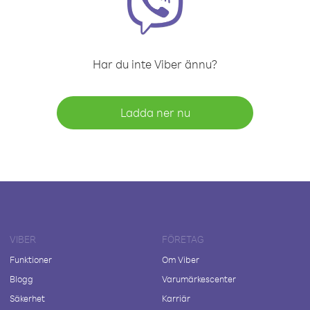
Har du inte Viber ännu?
Ladda ner nu
VIBER
FÖRETAG
Funktioner
Om Viber
Blogg
Varumärkescenter
Säkerhet
Karriär