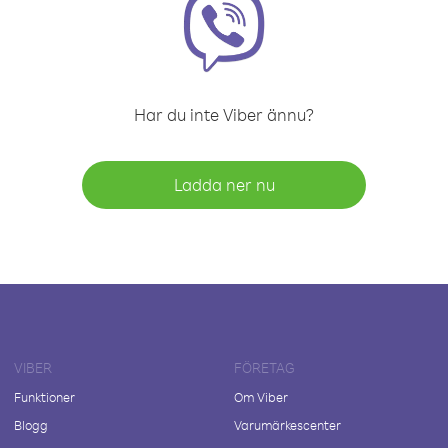
Har du inte Viber ännu?
Ladda ner nu
VIBER
FÖRETAG
Funktioner
Om Viber
Blogg
Varumärkescenter