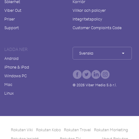
Säkerhet
Karriär
Viber Out
Villkor och policyer
Priser
Integritetspolicy
Support
Customer Complaints Code
LADDA NER
Svenska
Android
iPhone & iPad
Windows PC
Mac
©
2026
Viber Media S.à r.l.
Linux
Rakuten Viki
Rakuten Kobo
Rakuten Travel
Rakuten Marketing
Rakuten Insight
Rakuten TV
About Rakuten