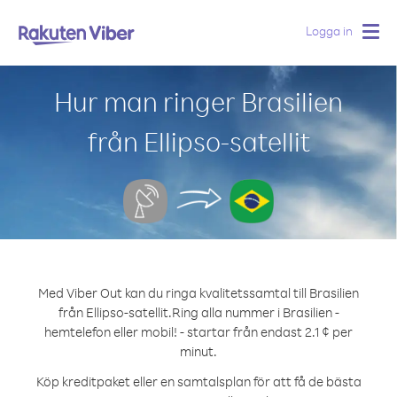
Logga in
Togg
navig
Hur man ringer Brasilien
från Ellipso-satellit
Med Viber Out kan du ringa kvalitetssamtal till Brasilien
från Ellipso-satellit.
Ring alla nummer i Brasilien -
hemtelefon eller mobil! - startar från endast 2.1 ¢ per
minut.
Köp kreditpaket eller en samtalsplan för att få de bästa