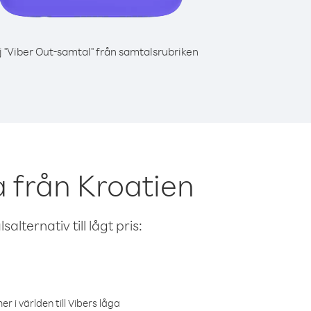
j "Viber Out-samtal" från samtalsrubriken
a från Kroatien
alternativ till lågt pris:
r i världen till Vibers låga