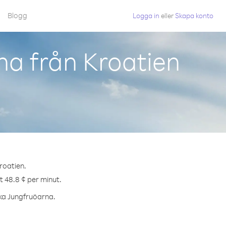
Blogg
Logga in
eller
Skapa konto
na från Kroatien
roatien.
t 48.8 ¢ per minut.
iska Jungfruöarna.