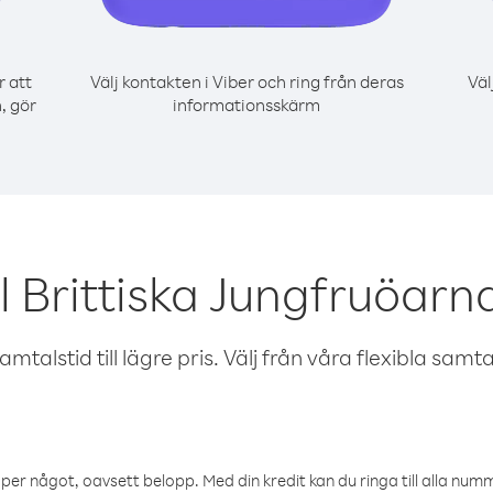
r att
Välj kontakten i Viber och ring från deras
Väl
, gör
informationsskärm
 Brittiska Jungfruöarn
talstid till lägre pris. Välj från våra flexibla samtals
öper något, oavsett belopp. Med din kredit kan du ringa till alla numme