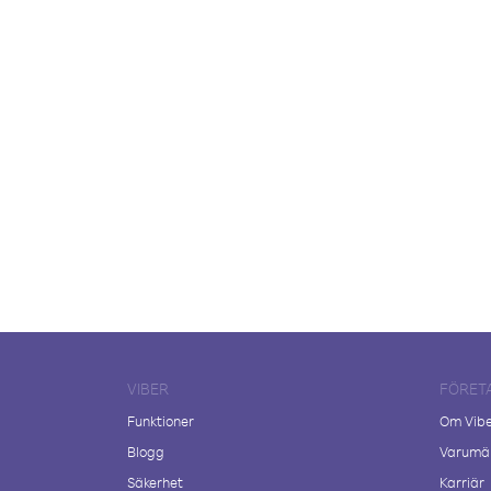
VIBER
FÖRET
Funktioner
Om Vib
Blogg
Varumär
Säkerhet
Karriär