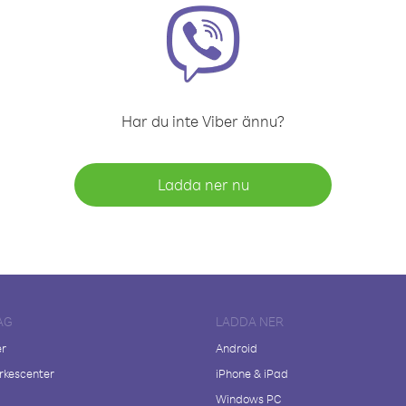
Har du inte Viber ännu?
Ladda ner nu
AG
LADDA NER
er
Android
kescenter
iPhone & iPad
Windows PC