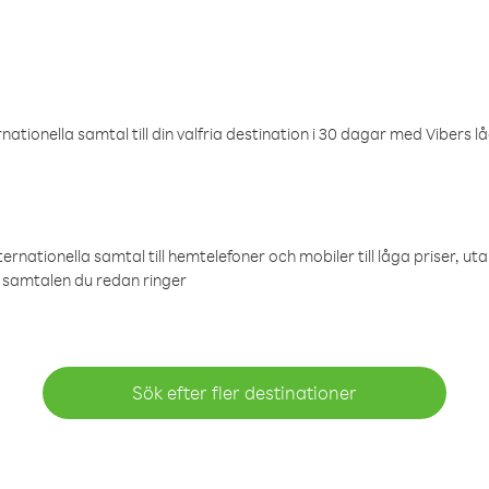
ationella samtal till din valfria destination i 30 dagar med Vibers lå
ternationella samtal till hemtelefoner och mobiler till låga priser, ut
samtalen du redan ringer
Sök efter fler destinationer