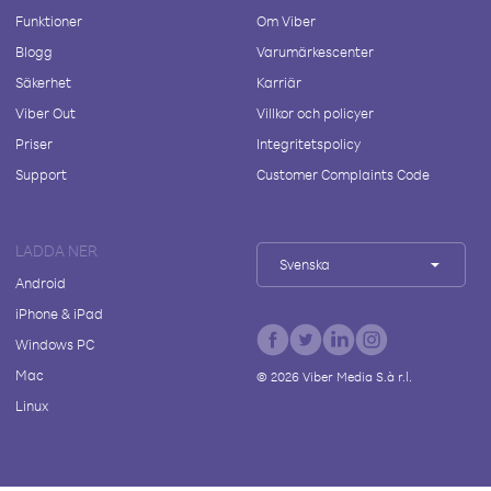
Funktioner
Om Viber
Blogg
Varumärkescenter
Säkerhet
Karriär
Viber Out
Villkor och policyer
Priser
Integritetspolicy
Support
Customer Complaints Code
LADDA NER
Svenska
Android
iPhone & iPad
Windows PC
Mac
©
2026
Viber Media S.à r.l.
Linux