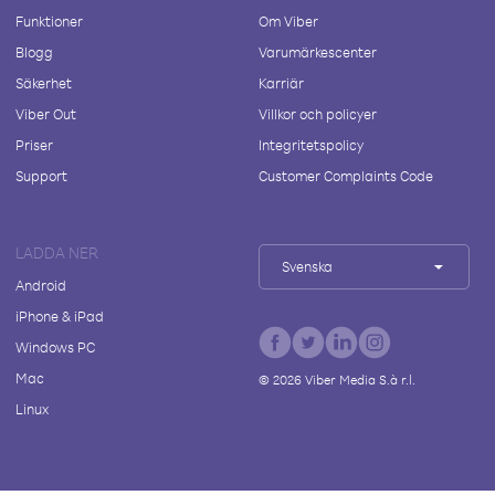
Funktioner
Om Viber
Blogg
Varumärkescenter
Säkerhet
Karriär
Viber Out
Villkor och policyer
Priser
Integritetspolicy
Support
Customer Complaints Code
LADDA NER
Svenska
Android
iPhone & iPad
Windows PC
Mac
©
2026
Viber Media S.à r.l.
Linux