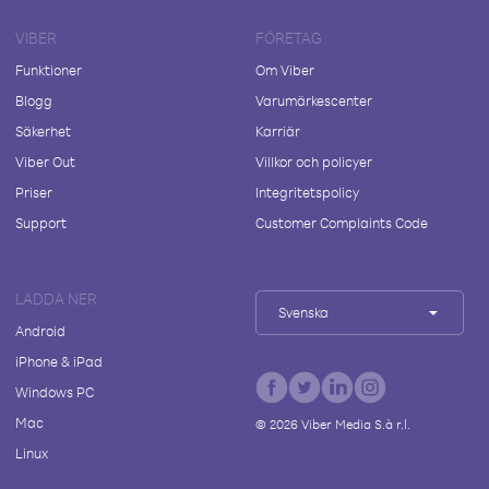
VIBER
FÖRETAG
Funktioner
Om Viber
Blogg
Varumärkescenter
Säkerhet
Karriär
Viber Out
Villkor och policyer
Priser
Integritetspolicy
Support
Customer Complaints Code
LADDA NER
Svenska
Android
iPhone & iPad
Windows PC
Mac
©
2026
Viber Media S.à r.l.
Linux