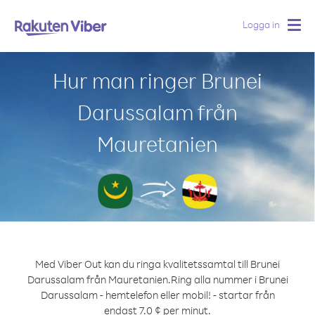
Logga in
Togg
navig
Hur man ringer Brunei
Darussalam från
Mauretanien
Med Viber Out kan du ringa kvalitetssamtal till Brunei
Darussalam från Mauretanien.
Ring alla nummer i Brunei
Darussalam - hemtelefon eller mobil! - startar från
endast 7.0 ¢ per minut.