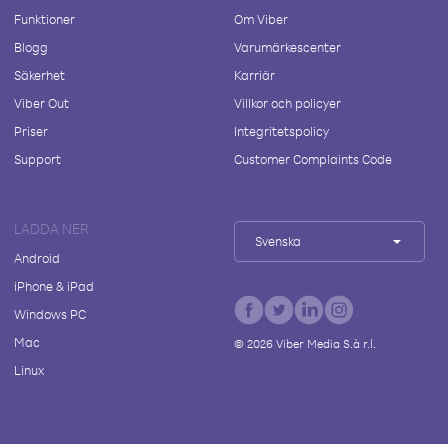
Funktioner
Om Viber
Blogg
Varumärkescenter
Säkerhet
Karriär
Viber Out
Villkor och policyer
Priser
Integritetspolicy
Support
Customer Complaints Code
LADDA NER
Svenska
Android
iPhone & iPad
Windows PC
Mac
©
2026
Viber Media S.à r.l.
Linux