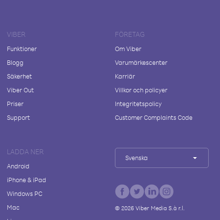
VIBER
FÖRETAG
Funktioner
Om Viber
Blogg
Varumärkescenter
Säkerhet
Karriär
Viber Out
Villkor och policyer
Priser
Integritetspolicy
Support
Customer Complaints Code
LADDA NER
Svenska
Android
iPhone & iPad
Windows PC
Mac
©
2026
Viber Media S.à r.l.