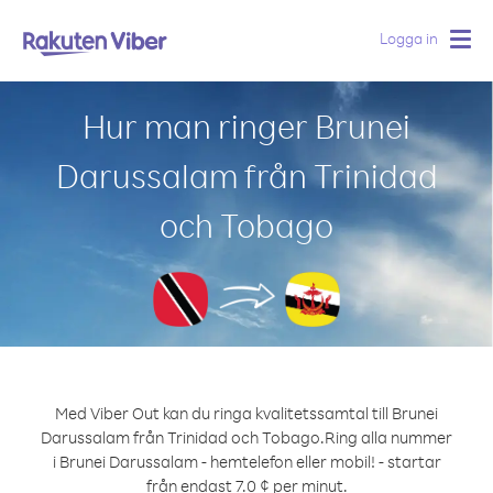
Logga in
Togg
navig
Hur man ringer Brunei
Darussalam från Trinidad
och Tobago
Med Viber Out kan du ringa kvalitetssamtal till Brunei
Darussalam från Trinidad och Tobago.
Ring alla nummer
i Brunei Darussalam - hemtelefon eller mobil! - startar
från endast 7.0 ¢ per minut.