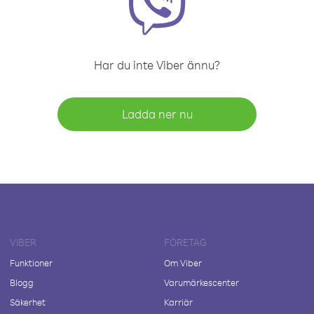
Har du inte Viber ännu?
Ladda ner nu
VIBER
FÖRETAG
Funktioner
Om Viber
Blogg
Varumärkescenter
Säkerhet
Karriär