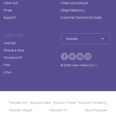
Viber Out
Villkor och policyer
Priser
Integritetspolicy
Support
Customer Complaints Code
LADDA NER
Svenska
Android
iPhone & iPad
Windows PC
Mac
©
2026
Viber Media S.à r.l.
Linux
Rakuten Viki
Rakuten Kobo
Rakuten Travel
Rakuten Marketing
Rakuten Insight
Rakuten TV
About Rakuten