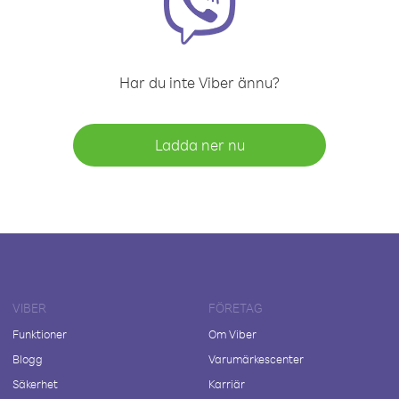
Har du inte Viber ännu?
Ladda ner nu
VIBER
FÖRETAG
Funktioner
Om Viber
Blogg
Varumärkescenter
Säkerhet
Karriär