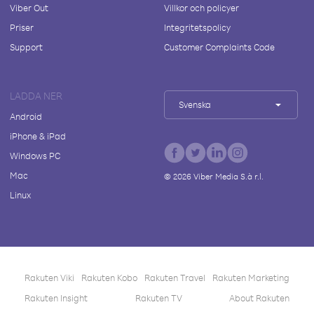
Viber Out
Villkor och policyer
Priser
Integritetspolicy
Support
Customer Complaints Code
LADDA NER
Svenska
Android
iPhone & iPad
Windows PC
Mac
©
2026
Viber Media S.à r.l.
Linux
Rakuten Viki
Rakuten Kobo
Rakuten Travel
Rakuten Marketing
Rakuten Insight
Rakuten TV
About Rakuten