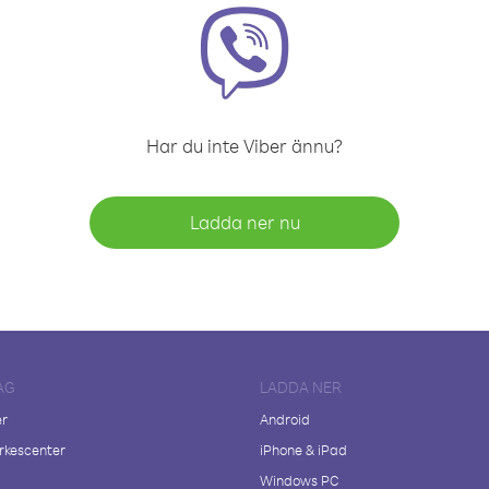
Har du inte Viber ännu?
Ladda ner nu
AG
LADDA NER
er
Android
kescenter
iPhone & iPad
Windows PC