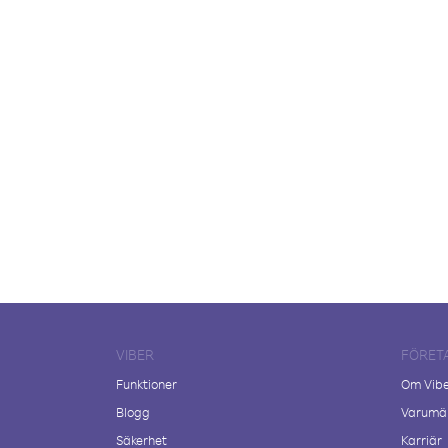
VIBER
FÖRET
Funktioner
Om Vib
Blogg
Varumär
Säkerhet
Karriär