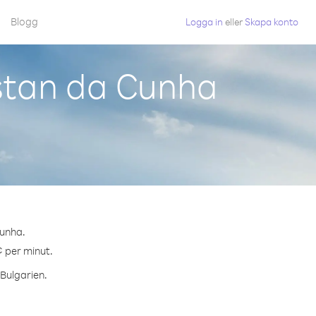
Blogg
Logga in
eller
Skapa konto
istan da Cunha
Cunha.
¢ per minut.
 Bulgarien.