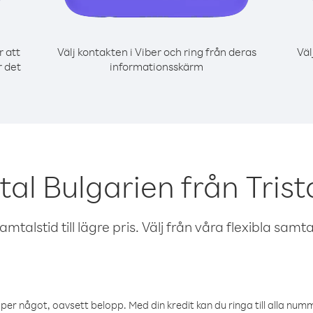
r att
Välj kontakten i Viber och ring från deras
Väl
r det
informationsskärm
tal Bulgarien från Tris
talstid till lägre pris. Välj från våra flexibla samtals
öper något, oavsett belopp. Med din kredit kan du ringa till alla numme