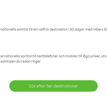
ationella samtal till din valfria destination i 30 dagar med Vibers lå
ternationella samtal till hemtelefoner och mobiler till låga priser, ut
samtalen du redan ringer
Sök efter fler destinationer