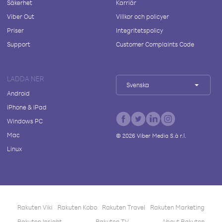
Säkerhet
Karriär
Viber Out
Villkor och policyer
Priser
Integritetspolicy
Support
Customer Complaints Code
LADDA NER
Svenska
Android
iPhone & iPad
Windows PC
Mac
©
2026
Viber Media S.à r.l.
Linux
Rakuten Viki
Rakuten Kobo
Rakuten Travel
Rakuten Marketing
Rakuten Insight
Rakuten TV
About Rakuten