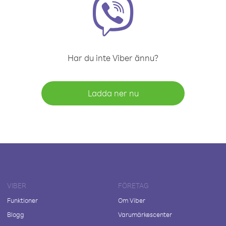
Har du inte Viber ännu?
Ladda ner nu
VIBER
FÖRETAG
Funktioner
Om Viber
Blogg
Varumärkescenter