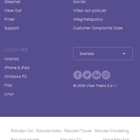
Säkerhet
Karriär
Viber Out
Villkor och policyer
Priser
Integritetspolicy
Support
Customer Complaints Code
LADDA NER
Svenska
Android
iPhone & iPad
Windows PC
Mac
©
2026
Viber Media S.à r.l.
Linux
Rakuten Viki
Rakuten Kobo
Rakuten Travel
Rakuten Marketing
Rakuten Insight
Rakuten TV
About Rakuten