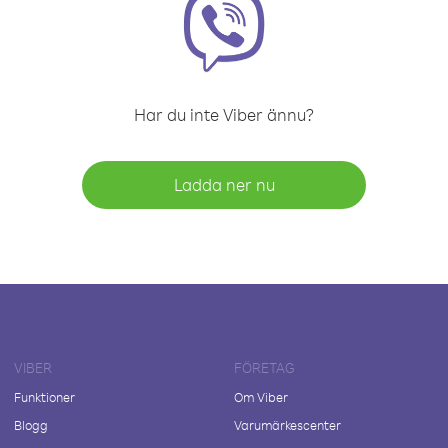
Har du inte Viber ännu?
Ladda ner nu
VIBER
FÖRETAG
Funktioner
Om Viber
Blogg
Varumärkescenter