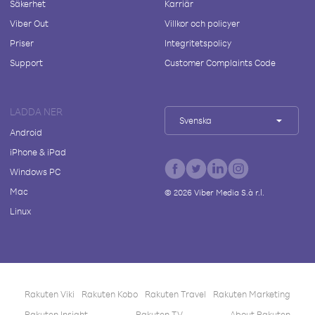
Säkerhet
Karriär
Viber Out
Villkor och policyer
Priser
Integritetspolicy
Support
Customer Complaints Code
LADDA NER
Svenska
Android
iPhone & iPad
Windows PC
Mac
©
2026
Viber Media S.à r.l.
Linux
Rakuten Viki
Rakuten Kobo
Rakuten Travel
Rakuten Marketing
Rakuten Insight
Rakuten TV
About Rakuten