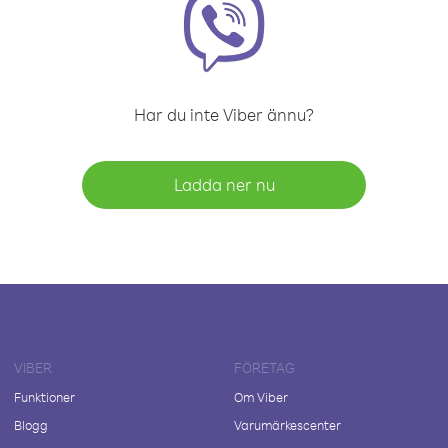
Har du inte Viber ännu?
Ladda ner nu
VIBER
FÖRETAG
Funktioner
Om Viber
Blogg
Varumärkescenter