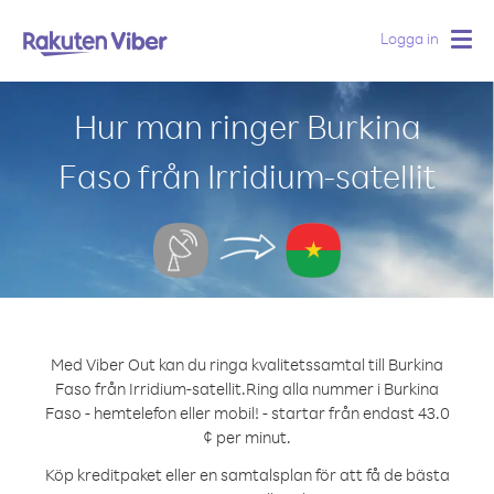
Logga in
Togg
navig
Hur man ringer Burkina
Faso från Irridium-satellit
Med Viber Out kan du ringa kvalitetssamtal till Burkina
Faso från Irridium-satellit.
Ring alla nummer i Burkina
Faso - hemtelefon eller mobil! - startar från endast 43.0
¢ per minut.
Köp kreditpaket eller en samtalsplan för att få de bästa