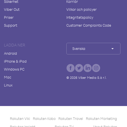
Säkerhet
Karriär
Viber Out
Villkor och policyer
Priser
Integritetspolicy
Support
Customer Complaints Code
LADDA NER
Svenska
Android
iPhone & iPad
Windows PC
Mac
©
2026
Viber Media S.à r.l.
Linux
Rakuten Viki
Rakuten Kobo
Rakuten Travel
Rakuten Marketing
Rakuten Insight
Rakuten TV
About Rakuten