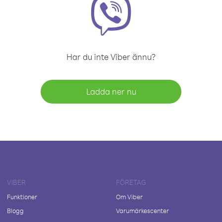
Har du inte Viber ännu?
Ladda ner nu
VIBER
FÖRETAG
Funktioner
Om Viber
Blogg
Varumärkescenter