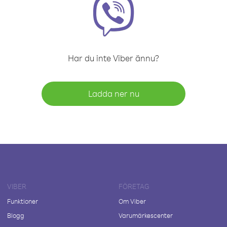
Har du inte Viber ännu?
Ladda ner nu
VIBER
FÖRETAG
Funktioner
Om Viber
Blogg
Varumärkescenter