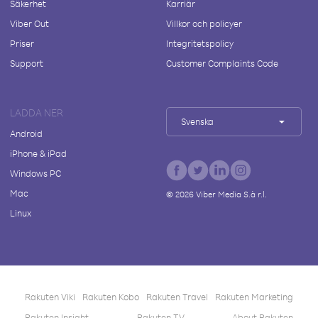
Säkerhet
Karriär
Viber Out
Villkor och policyer
Priser
Integritetspolicy
Support
Customer Complaints Code
LADDA NER
Svenska
Android
iPhone & iPad
Windows PC
Mac
©
2026
Viber Media S.à r.l.
Linux
Rakuten Viki
Rakuten Kobo
Rakuten Travel
Rakuten Marketing
Rakuten Insight
Rakuten TV
About Rakuten