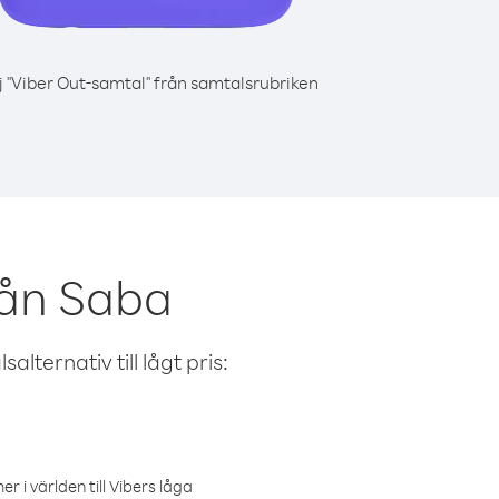
j "Viber Out-samtal" från samtalsrubriken
rån Saba
alternativ till lågt pris:
r i världen till Vibers låga