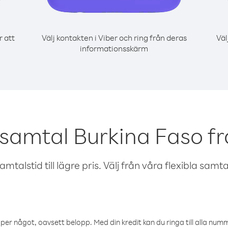
r att
Välj kontakten i Viber och ring från deras
Väl
informationsskärm
 samtal Burkina Faso f
talstid till lägre pris. Välj från våra flexibla samtals
öper något, oavsett belopp. Med din kredit kan du ringa till alla numme