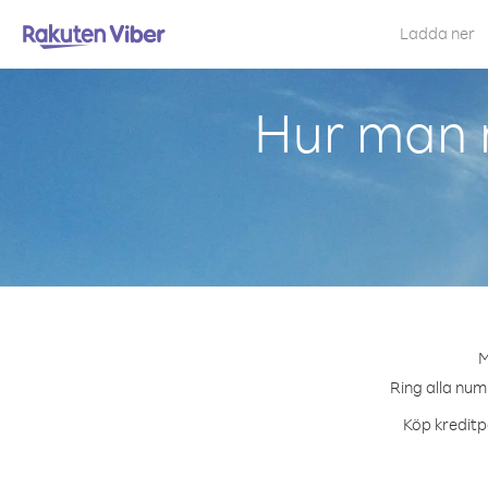
Ladda ner
Hur man r
M
Ring alla num
Köp kreditpa