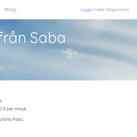
Blogg
Logga in
eller
Skapa konto
 från Saba
a.
0 ¢ per minut.
Burkina Faso.