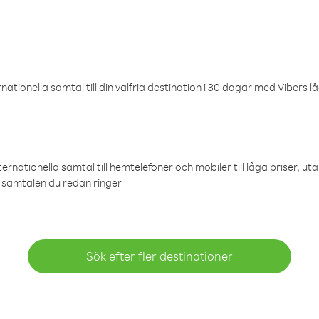
ationella samtal till din valfria destination i 30 dagar med Vibers lå
ternationella samtal till hemtelefoner och mobiler till låga priser, ut
samtalen du redan ringer
Sök efter fler destinationer