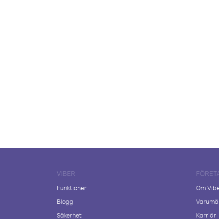
VIBER
FÖRET
Funktioner
Om Vib
Blogg
Varumär
Säkerhet
Karriär