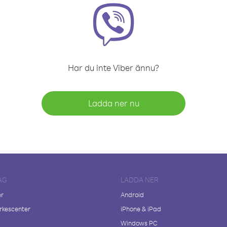
Har du inte Viber ännu?
Ladda ner nu
AG
LADDA NER
er
Android
kescenter
iPhone & iPad
Windows PC