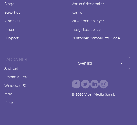
Blogg
Varumärkescenter
Säkerhet
Karriär
Viber Out
Villkor och policyer
Priser
Integritetspolicy
Support
Customer Complaints Code
LADDA NER
Svenska
Android
iPhone & iPad
Windows PC
Mac
©
2026
Viber Media S.à r.l.
Linux