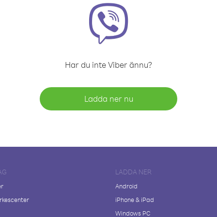
Har du inte Viber ännu?
Ladda ner nu
AG
LADDA NER
er
Android
kescenter
iPhone & iPad
Windows PC