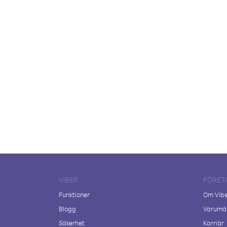
VIBER
FÖRET
Funktioner
Om Vib
Blogg
Varumär
Säkerhet
Karriär