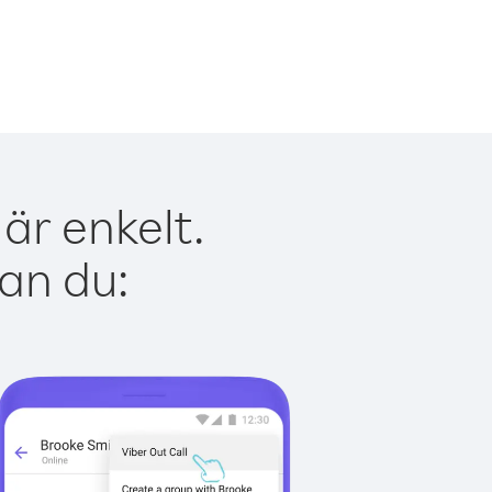
är enkelt.
kan du: