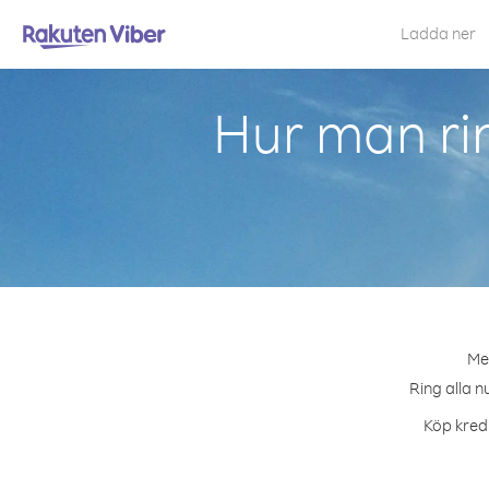
Ladda ner
Hur man rin
Med
Ring alla n
Köp kredi