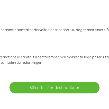
ationella samtal till din valfria destination i 30 dagar med Vibers lå
ternationella samtal till hemtelefoner och mobiler till låga priser, ut
samtalen du redan ringer
Sök efter fler destinationer