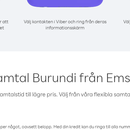
r att
Välj kontakten i Viber och ring från deras
Väl
et
informationsskärm
amtal Burundi från Emsa
talstid till lägre pris. Välj från våra flexibla samtals
öper något, oavsett belopp. Med din kredit kan du ringa till alla numme