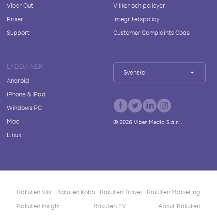
Viber Out
Villkor och policyer
Priser
Integritetspolicy
Support
Customer Complaints Code
LADDA NER
Svenska
Android
iPhone & iPad
Windows PC
Mac
©
2026
Viber Media S.à r.l.
Linux
Rakuten Viki
Rakuten Kobo
Rakuten Travel
Rakuten Marketing
Rakuten Insight
Rakuten TV
About Rakuten