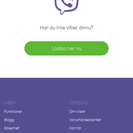
Har du inte Viber ännu?
Ladda ner nu
VIBER
FÖRETAG
Funktioner
Om Viber
Blogg
Varumärkescenter
Säkerhet
Karriär