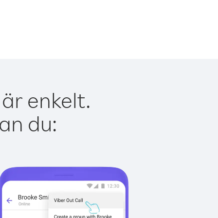
är enkelt.
kan du: