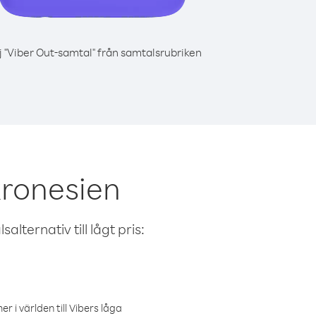
j "Viber Out-samtal" från samtalsrubriken
kronesien
alternativ till lågt pris:
r i världen till Vibers låga