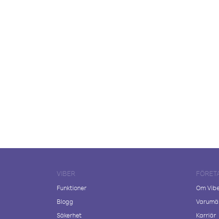
VIBER
FÖRET
Funktioner
Om Vib
Blogg
Varumär
Säkerhet
Karriär