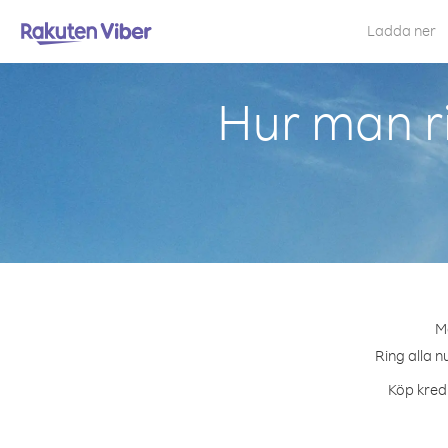
Ladda ner
Hur man r
Me
Ring alla n
Köp kredi