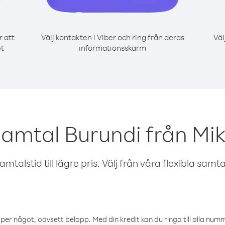
r att
Välj kontakten i Viber och ring från deras
Väl
et
informationsskärm
samtal Burundi från Mi
talstid till lägre pris. Välj från våra flexibla samtals
öper något, oavsett belopp. Med din kredit kan du ringa till alla numme