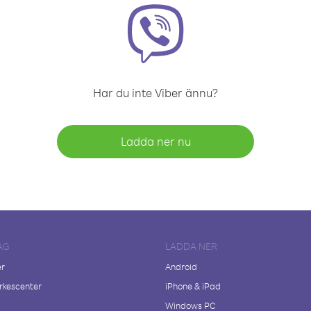
Har du inte Viber ännu?
Ladda ner nu
AG
LADDA NER
er
Android
kescenter
iPhone & iPad
Windows PC