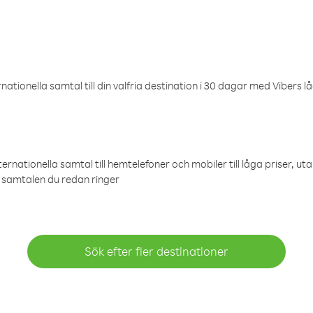
ationella samtal till din valfria destination i 30 dagar med Vibers lå
ternationella samtal till hemtelefoner och mobiler till låga priser, ut
samtalen du redan ringer
Sök efter fler destinationer