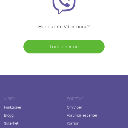
Har du inte Viber ännu?
Ladda ner nu
VIBER
FÖRETAG
Funktioner
Om Viber
Blogg
Varumärkescenter
Säkerhet
Karriär