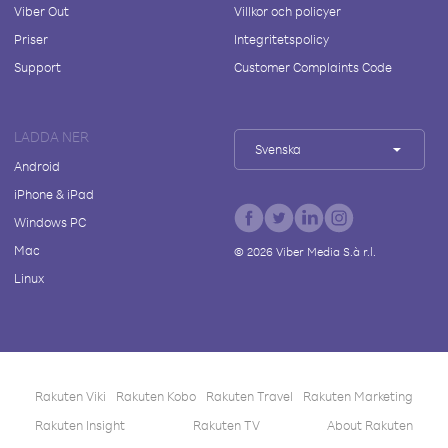
Viber Out
Villkor och policyer
Priser
Integritetspolicy
Support
Customer Complaints Code
LADDA NER
Svenska
Android
iPhone & iPad
Windows PC
Mac
©
2026
Viber Media S.à r.l.
Linux
Rakuten Viki
Rakuten Kobo
Rakuten Travel
Rakuten Marketing
Rakuten Insight
Rakuten TV
About Rakuten