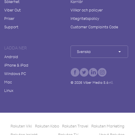
Säkerhet
Karriär
Viber Out
Villkor och policyer
Priser
Integritetspolicy
Support
Customer Complaints Code
LADDA NER
Svenska
Android
iPhone & iPad
Windows PC
Mac
©
2026
Viber Media S.à r.l.
Linux
Rakuten Viki
Rakuten Kobo
Rakuten Travel
Rakuten Marketing
Rakuten Insight
Rakuten TV
About Rakuten