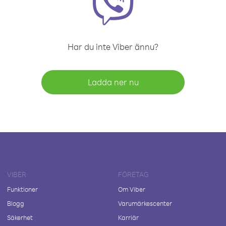
Har du inte Viber ännu?
Ladda ner nu
VIBER
FÖRETAG
Funktioner
Om Viber
Blogg
Varumärkescenter
Säkerhet
Karriär