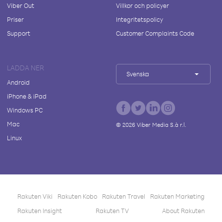
Viber Out
Villkor och policyer
Priser
Integritetspolicy
Support
Customer Complaints Code
LADDA NER
Svenska
Android
iPhone & iPad
Windows PC
Mac
©
2026
Viber Media S.à r.l.
Linux
Rakuten Viki
Rakuten Kobo
Rakuten Travel
Rakuten Marketing
Rakuten Insight
Rakuten TV
About Rakuten