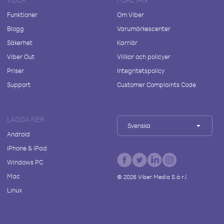
Funktioner
Om Viber
Blogg
Varumärkescenter
Säkerhet
Karriär
Viber Out
Villkor och policyer
Priser
Integritetspolicy
Support
Customer Complaints Code
LADDA NER
Svenska
Android
iPhone & iPad
Windows PC
Mac
©
2026
Viber Media S.à r.l.
Linux