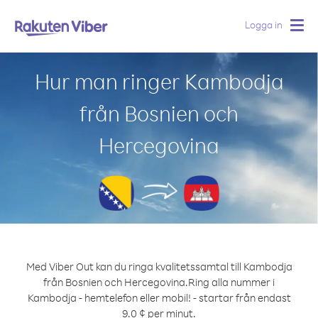
Logga in
Togg
navig
Hur man ringer Kambodja
från Bosnien och
Hercegovina
Med Viber Out kan du ringa kvalitetssamtal till Kambodja
från Bosnien och Hercegovina.
Ring alla nummer i
Kambodja - hemtelefon eller mobil! - startar från endast
9.0 ¢ per minut.