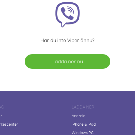
Har du inte Viber ännu?
Ladda ner nu
AG
LADDA NER
er
Android
kescenter
iPhone & iPad
Windows PC