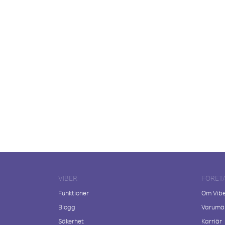
VIBER
FÖRET
Funktioner
Om Vib
Blogg
Varumär
Säkerhet
Karriär