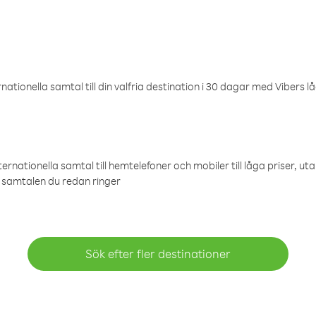
ationella samtal till din valfria destination i 30 dagar med Vibers lå
ternationella samtal till hemtelefoner och mobiler till låga priser, ut
samtalen du redan ringer
Sök efter fler destinationer