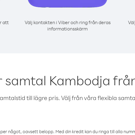
r att
Välj kontakten i Viber och ring från deras
Väl
informationsskärm
r samtal Kambodja frå
talstid till lägre pris. Välj från våra flexibla samtals
öper något, oavsett belopp. Med din kredit kan du ringa till alla numme