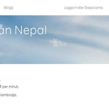
Blogg
Logga in
eller
Skapa konto
ån Nepal
.
¢ per minut.
l Kambodja.