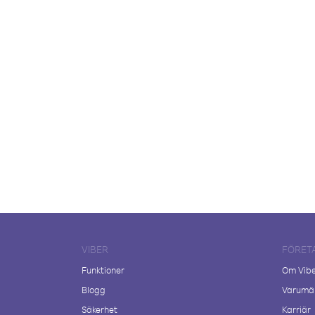
VIBER
FÖRET
Funktioner
Om Vib
Blogg
Varumär
Säkerhet
Karriär