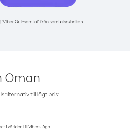
j "Viber Out-samtal" från samtalsrubriken
ån Oman
alternativ till lågt pris:
r i världen till Vibers låga