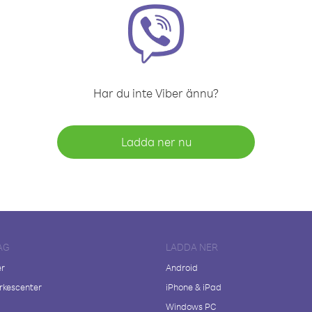
Har du inte Viber ännu?
Ladda ner nu
AG
LADDA NER
er
Android
kescenter
iPhone & iPad
Windows PC