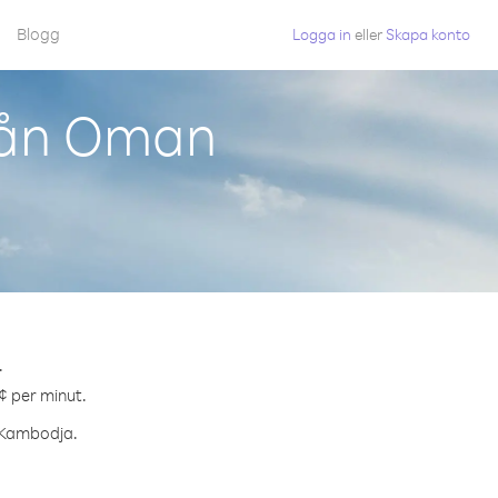
Blogg
Logga in
eller
Skapa konto
rån Oman
.
¢ per minut.
l Kambodja.