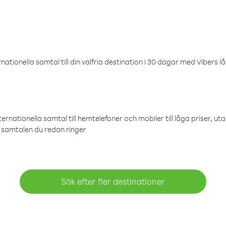
ationella samtal till din valfria destination i 30 dagar med Vibers lå
ternationella samtal till hemtelefoner och mobiler till låga priser, ut
samtalen du redan ringer
Sök efter fler destinationer