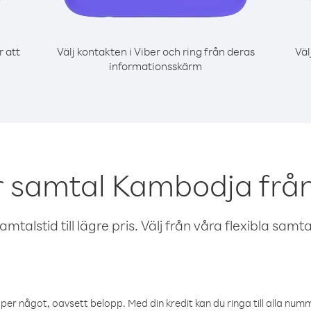
r att
Välj kontakten i Viber och ring från deras
Väl
informationsskärm
r samtal Kambodja fr
talstid till lägre pris. Välj från våra flexibla samtals
öper något, oavsett belopp. Med din kredit kan du ringa till alla numme