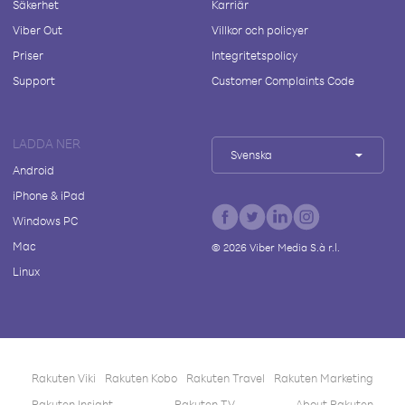
Säkerhet
Karriär
Viber Out
Villkor och policyer
Priser
Integritetspolicy
Support
Customer Complaints Code
LADDA NER
Svenska
Android
iPhone & iPad
Windows PC
Mac
©
2026
Viber Media S.à r.l.
Linux
Rakuten Viki
Rakuten Kobo
Rakuten Travel
Rakuten Marketing
Rakuten Insight
Rakuten TV
About Rakuten