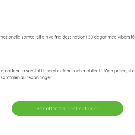
ationella samtal till din valfria destination i 30 dagar med Vibers lå
ternationella samtal till hemtelefoner och mobiler till låga priser, ut
samtalen du redan ringer
Sök efter fler destinationer