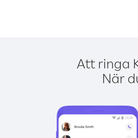
Att ringa
När du