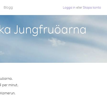
Blogg
Logga in
eller
Skapa konto
ska Jungfruöarna
ruöarna.
¢ per minut.
ll Kamerun.