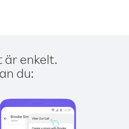
är enkelt.
kan du: