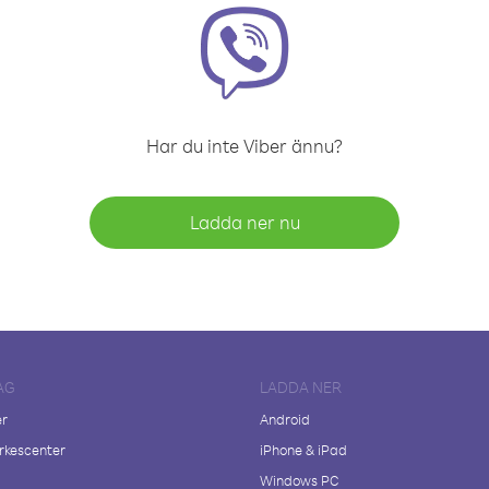
Har du inte Viber ännu?
Ladda ner nu
AG
LADDA NER
er
Android
kescenter
iPhone & iPad
Windows PC