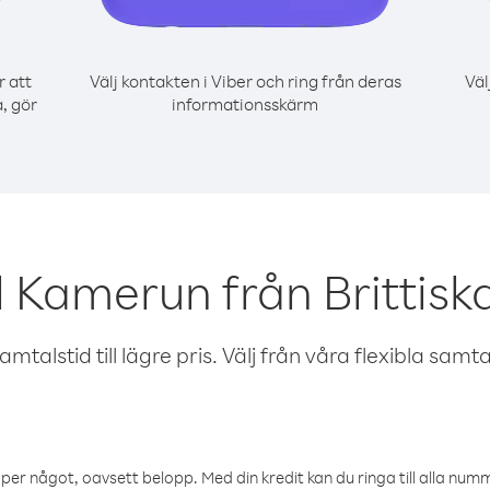
r att
Välj kontakten i Viber och ring från deras
Väl
, gör
informationsskärm
 Kamerun från Brittis
talstid till lägre pris. Välj från våra flexibla samtals
öper något, oavsett belopp. Med din kredit kan du ringa till alla numme